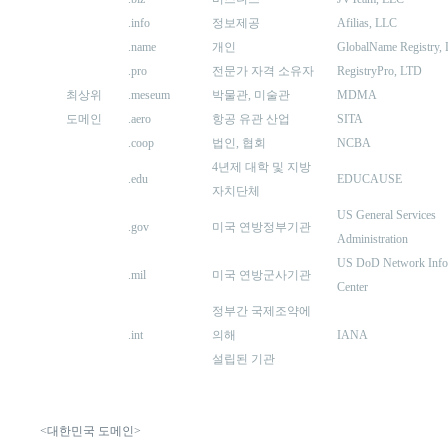
.info
정보제공
Afilias, LLC
.name
개인
GlobalName Registry,
.pro
전문가 자격 소유자
RegistryPro, LTD
최상위
.meseum
박물관, 미술관
MDMA
도메인
.aero
항공 유관 산업
SITA
.coop
법인, 협회
NCBA
4년제 대학 및 지방
.edu
EDUCAUSE
자치단체
US General Services
.gov
미국 연방정부기관
Administration
US DoD Network Info
.mil
미국 연방군사기관
Center
정부간 국제조약에
.int
의해
IANA
설립된 기관
<대한민국 도메인>