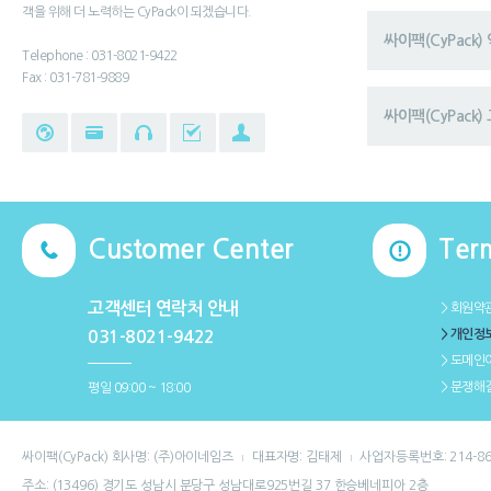
객을 위해 더 노력하는 CyPack이 되겠습니다.
싸이팩(CyPack
Telephone : 031-8021-9422
Fax : 031-781-9889
싸이팩(CyPack) 
Customer Center
Ter
고객센터 연락처 안내
＞회원약
＞개인정
031-8021-9422
＞도메인
＞분쟁해
평일 09:00 ~ 18:00
싸이팩(CyPack) 회사명: (주)아이네임즈
대표자명: 김태제
사업자등록번호: 214-86
주소: (13496) 경기도 성남시 분당구 성남대로925번길 37 한승베네피아 2층