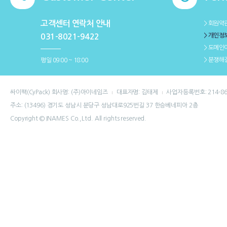
고객센터 연락처 안내
＞회원약
＞개인정
031-8021-9422
＞도메인
＞분쟁해
평일 09:00 ~ 18:00
싸이팩(CyPack) 회사명: (주)아이네임즈
대표자명: 김태제
사업자등록번호: 214-86
주소: (13496) 경기도 성남시 분당구 성남대로925번길 37 한승베네피아 2층
Copyright © INAMES Co.,Ltd. All rights reserved.