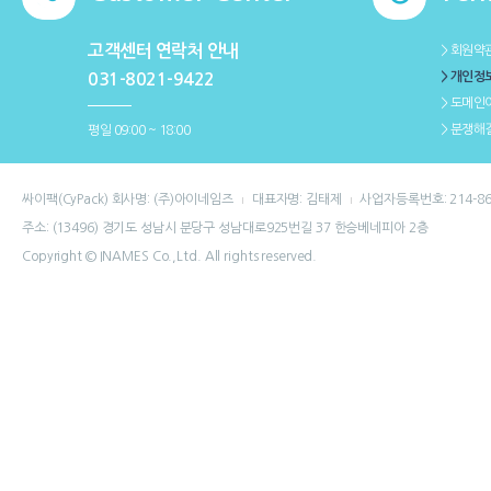
고객센터 연락처 안내
＞회원약
＞개인정
031-8021-9422
＞도메인
＞분쟁해
평일 09:00 ~ 18:00
싸이팩(CyPack) 회사명: (주)아이네임즈
대표자명: 김태제
사업자등록번호: 214-86
주소: (13496) 경기도 성남시 분당구 성남대로925번길 37 한승베네피아 2층
Copyright © INAMES Co.,Ltd. All rights reserved.