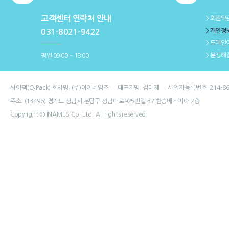
고객센터 연락처 안내
＞회원약
＞개인정
031-8021-9422
＞도메인
＞분쟁해
평일 09:00 ~ 18:00
싸이팩(CyPack) 회사명: (주)아이네임즈
대표자명: 김태제
사업자등록번호: 214-86
주소: (13496) 경기도 성남시 분당구 성남대로925번길 37 한승베네피아 2층
Copyright © INAMES Co.,Ltd. All rights reserved.