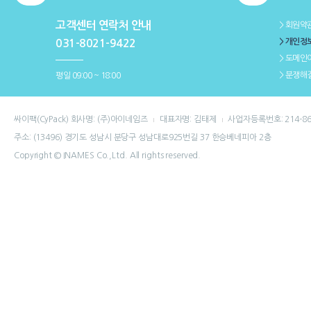
고객센터 연락처 안내
＞회원약
＞개인정
031-8021-9422
＞도메인
＞분쟁해
평일 09:00 ~ 18:00
싸이팩(CyPack) 회사명: (주)아이네임즈
대표자명: 김태제
사업자등록번호: 214-86
주소: (13496) 경기도 성남시 분당구 성남대로925번길 37 한승베네피아 2층
Copyright © INAMES Co.,Ltd. All rights reserved.