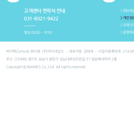
고객센터 연락처 안내
＞회원약
＞개인정
031-8021-9422
＞도메인
＞분쟁해
평일 09:00 ~ 18:00
싸이팩(CyPack) 회사명: (주)아이네임즈
대표자명: 김태제
사업자등록번호: 214-86
주소: (13496) 경기도 성남시 분당구 성남대로925번길 37 한승베네피아 2층
Copyright © INAMES Co.,Ltd. All rights reserved.