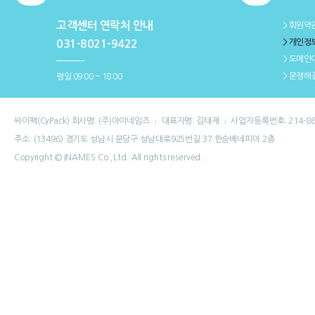
고객센터 연락처 안내
＞회원약
＞개인정
031-8021-9422
＞도메인
＞분쟁해
평일 09:00 ~ 18:00
싸이팩(CyPack) 회사명: (주)아이네임즈
대표자명: 김태제
사업자등록번호: 214-86
주소: (13496) 경기도 성남시 분당구 성남대로925번길 37 한승베네피아 2층
Copyright © INAMES Co.,Ltd. All rights reserved.